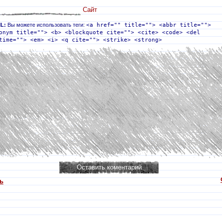
Сайт
L:
Вы можете использовать теги:
<a href="" title=""> <abbr title="">
onym title=""> <b> <blockquote cite=""> <cite> <code> <del
time=""> <em> <i> <q cite=""> <strike> <strong>
ь