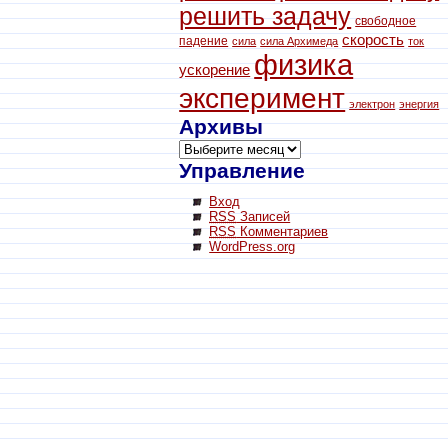
решить задачу
свободное
скорость
падение
сила
сила Архимеда
ток
физика
ускорение
эксперимент
электрон
энергия
Архивы
Управление
Вход
RSS
Записей
RSS
Комментариев
WordPress.org