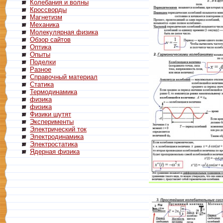
Колебания и волны
Кроссворды
Магнетизм
Механика
Молекулярная физика
Обзор сайтов
Оптика
Опыты
Поделки
Разное
Справочный материал
Статика
Термодинамика
физика
физика
Физики шутят
Эксперименты
Электрический ток
Электродинамика
Электростатика
Ядерная физика