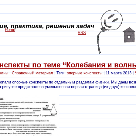
я, практика, решения задач
Home
RSS
нспекты по теме “Колебания и волн
олны
,
Справочный материал
| Теги:
опорные конспекты
| 11 марта 2013 |
опали опорные конспекты по отдельным разделам физики. Мы даем во
а рисунке представлена уменьшенная первая страница (из двух) конспек