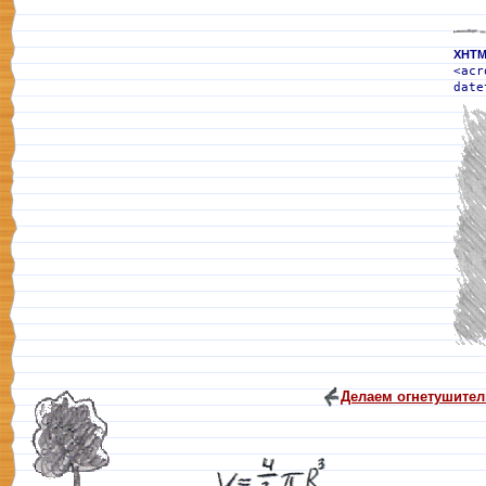
XHTM
<acr
date
Делаем огнетушител