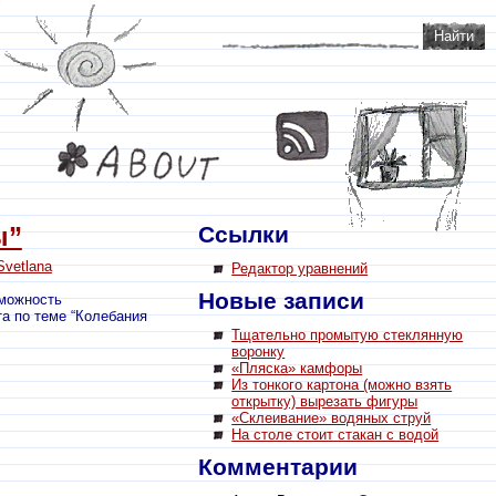
ы”
Ссылки
Svetlana
Редактор уравнений
Новые записи
зможность
та по теме “Колебания
Тщательно промытую стеклянную
воронку
«Пляска» камфоры
Из тонкого картона (можно взять
открытку) вырезать фигуры
«Склеивание» водяных струй
На столе стоит стакан с водой
Комментарии