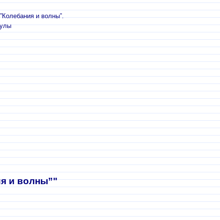
”Колебания и волны”.
Тулы
я и волны”"