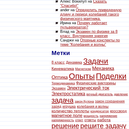
Алекс Вокилуп на
Сказать
“Спасибо!”
ander на
Определить приведенную
длину и период колебаний такого
физического маятника.
Ирина на
Почему работает
пульверизатор?
Влад на
Экзамен по физике за 8
класс. Внутренняя энергия
Санджи на
Опорные конспекты по
теме “Колебания и волны”
Метки
Задачи
8 класс
Динамика
Механика
Кинематика
Магнетизм
Опыты
Поделки
Оптика
Физические викторины
Термодинамика
Электрический ток
Экзамен
Электростатика
вечный двигатель
давление
задача
закон сохранения
закон Кулона
заряд
игрушка
колебания и волны
количество теплоты
кроссворд
конденсатор
магнитное поле
мощность
напряжение
работа
ответы
напряженность
ответ
решение
решите задачу