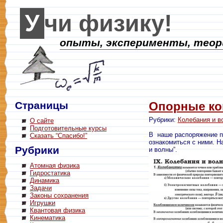
Учи физику!
опыты, эксперименты, теори
Страницы
Опорные ко
Рубрики:
Колебания и в
О сайте
Подготовительные курсы
В наше распоряжение п
Сказать “Спасибо!”
ознакомиться с ними. Н
Рубрики
и волны”.
Атомная физика
Гидростатика
Динамика
Задачи
Законы сохранения
Игрушки
Квантовая физика
Кинематика