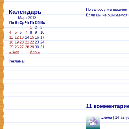
По запросу мы вышлем б
Календарь
Если мы не ошибаемся а
Март 2013
Пн
Вт
Ср
Чт
Пт
Сб
Вс
1
2
3
4
5
6
7
8
9
10
11
12
13
14
15
16
17
18
19
20
21
22
23
24
25
26
27
28
29
30
31
« Фев
Апр »
Реклама:
11 комментарие
Елена
| 14 авгу