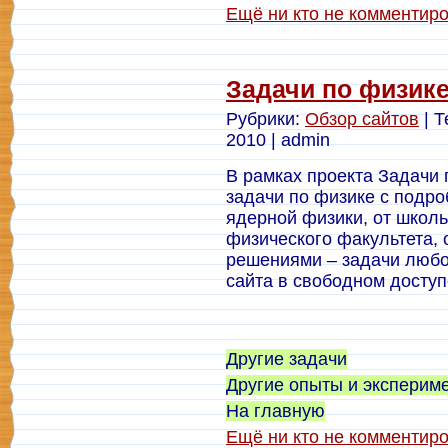
Ещё ни кто не комментир
Задачи по физик
Рубрики:
Обзор сайтов
| Т
2010 | admin
В рамках проекта Задачи 
задачи по физике с подр
ядерной физики, от школ
физического факультета,
решениями – задачи любо
сайта в свободном доступ
Другие задачи
Другие опыты и эксперим
На главную
Ещё ни кто не комментир