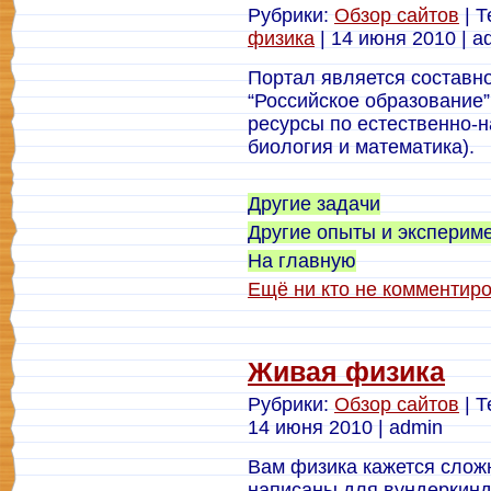
Рубрики:
Обзор сайтов
| Т
физика
| 14 июня 2010 | a
Портал является составн
“Российское образование”
ресурсы по естественно-
биология и математика).
Другие задачи
Другие опыты и эксперим
На главную
Ещё ни кто не комментир
Живая физика
Рубрики:
Обзор сайтов
| Т
14 июня 2010 | admin
Вам физика кажется слож
написаны для вундеркинд