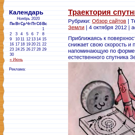
Траектория спутн
Календарь
Ноябрь 2020
Рубрики:
Обзор сайтов
| Т
Пн
Вт
Ср
Чт
Пт
Сб
Вс
Земли
| 4 октября 2012 | 
1
2
3
4
5
6
7
8
Приближаясь к поверхнос
9
10
11
12
13
14
15
снижает свою скорость и 
16
17
18
19
20
21
22
23
24
25
26
27
28
29
напоминающую по форме 
30
естественного спутника З
« Июнь
Реклама: