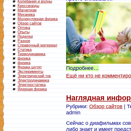
Колебания и волны
Кроссворды
Магнетизм
Механика
Молекулярная физика
Обзор сайтов
Оптика
Опыты
Поделки
Разное
Справочный материал
Статика
Термодинамика
физика
физика
Физики шутят
Подробнее…
Эксперименты
Ещё ни кто не комментир
Электрический ток
Электродинамика
Электростатика
Ядерная физика
Наглядная инфо
Рубрики:
Обзор сайтов
| Т
admin
Сейчас о диафильмах сов
либо знает и имеет предс