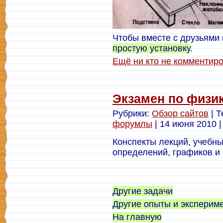
Чтобы вместе с друзьями
простую установку
.
Ещё ни кто не комментир
Экзамен по физи
Рубрики:
Обзор сайтов
| Т
форумлы
| 14 июня 2010 |
Конспекты лекций, учебны
определений, графиков и
Другие задачи
Другие опыты и эксперим
На главную