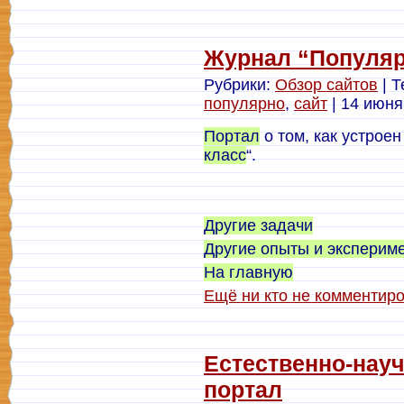
Журнал “Популяр
Рубрики:
Обзор сайтов
| Т
популярно
,
сайт
| 14 июня
Портал
о том, как устроен
класс
“.
Другие задачи
Другие опыты и эксперим
На главную
Ещё ни кто не комментир
Естественно-нау
портал