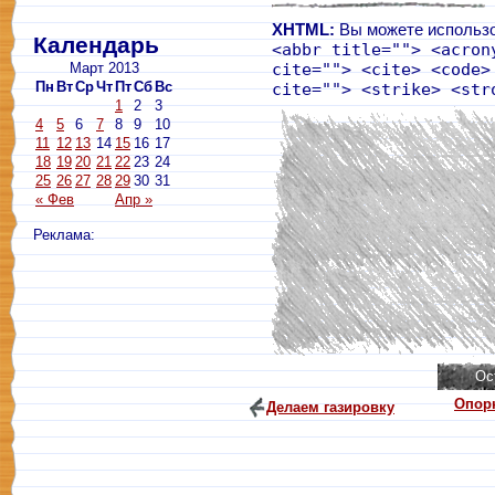
XHTML:
Вы можете использо
Календарь
<abbr title=""> <acron
Март 2013
cite=""> <cite> <code>
Пн
Вт
Ср
Чт
Пт
Сб
Вс
cite=""> <strike> <str
1
2
3
4
5
6
7
8
9
10
11
12
13
14
15
16
17
18
19
20
21
22
23
24
25
26
27
28
29
30
31
« Фев
Апр »
Реклама:
Опор
Делаем газировку