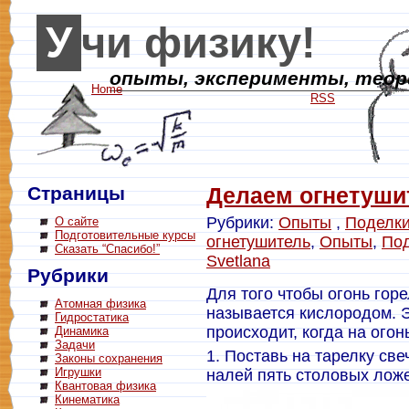
Учи физику!
опыты, эксперименты, теори
Home
RSS
Страницы
Делаем огнетуши
Рубрики:
Опыты
,
Поделк
О сайте
Подготовительные курсы
огнетушитель
,
Опыты
,
По
Сказать “Спасибо!”
Svetlana
Рубрики
Для того чтобы огонь горе
Атомная физика
называется кислородом. Э
Гидростатика
происходит, когда на ого
Динамика
Задачи
1. Поставь на тарелку све
Законы сохранения
Игрушки
налей пять столовых ложе
Квантовая физика
Кинематика