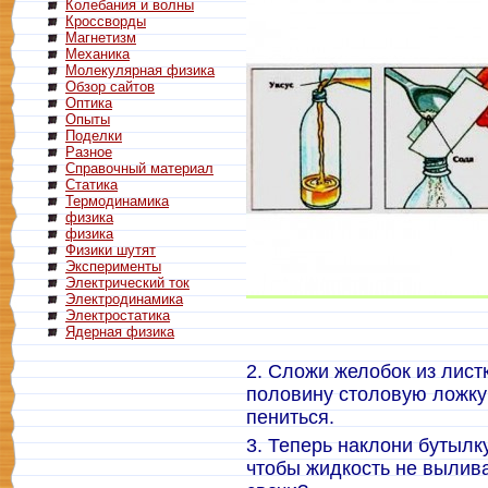
Колебания и волны
Кроссворды
Магнетизм
Механика
Молекулярная физика
Обзор сайтов
Оптика
Опыты
Поделки
Разное
Справочный материал
Статика
Термодинамика
физика
физика
Физики шутят
Эксперименты
Электрический ток
Электродинамика
Электростатика
Ядерная физика
2. Сложи желобок из лист
половину столовую ложку
пениться.
3. Теперь наклони бутылку
чтобы жидкость не вылив