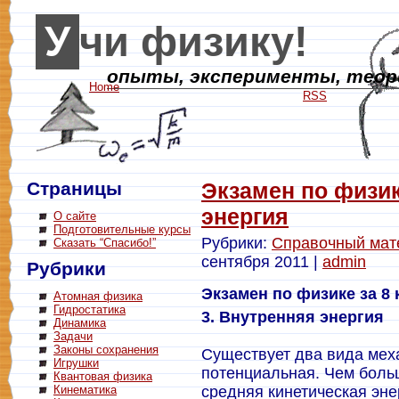
Учи физику!
опыты, эксперименты, теори
Home
RSS
Страницы
Экзамен по физик
энергия
О сайте
Подготовительные курсы
Рубрики:
Справочный мат
Сказать “Спасибо!”
сентября 2011 |
admin
Рубрики
Экзамен по физике за 8 
Атомная физика
Гидростатика
3. Внутренняя энергия
Динамика
Задачи
Законы сохранения
Существует два вида меха
Игрушки
потенциальная. Чем боль
Квантовая физика
Кинематика
средняя кинетическая эне