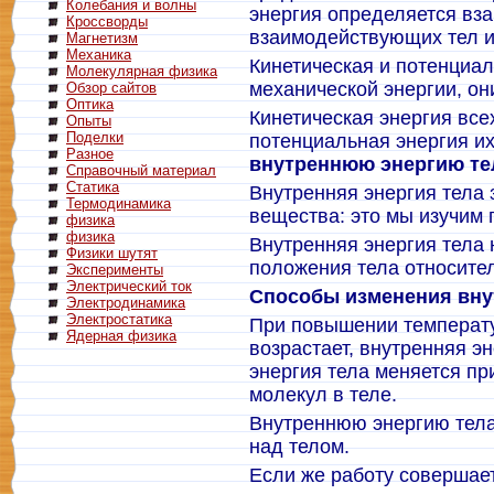
Колебания и волны
энергия определяется в
Кроссворды
взаимодействующих тел и
Магнетизм
Механика
Кинетическая и потенциал
Молекулярная физика
механической энергии, он
Обзор сайтов
Оптика
Кинетическая энергия всех
Опыты
Поделки
потенциальная энергия и
Разное
внутреннюю энергию те
Справочный материал
Статика
Внутренняя энергия тела 
Термодинамика
вещества: это мы изучим п
физика
физика
Внутренняя энергия тела 
Физики шутят
положения тела относител
Эксперименты
Электрический ток
Способы изменения вну
Электродинамика
Электростатика
При повышении температу
Ядерная физика
возрастает, внутренняя э
энергия тела меняется пр
молекул в теле.
Внутреннюю энергию тела
над телом.
Если же работу совершает