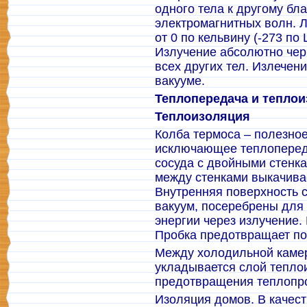
одного тела к другому б
электромагнитных волн. 
от 0 по кельвину (-273 по
Излучение абсолютно чер
всех других тел. Излечен
вакууме.
Теплопередача и теплои
Теплоизоляция
Колба термоса – полезное
исключающее теплопереда
сосуда с двойными стенка
между стенками выкачивае
Внутренняя поверхность 
вакуум, посеребрены для
энергии через излучение. 
Пробка предотвращает по
Между холодильной камер
укладывается слой тепло
предотвращения теплопр
Изоляция домов. В качес