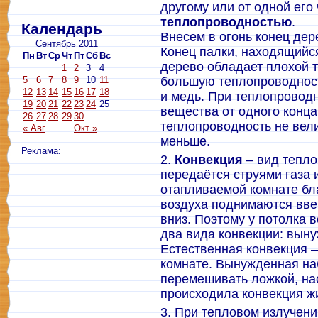
другому или от одной его 
теплопроводностью
.
Календарь
Внесем в огонь конец дер
Сентябрь 2011
Конец палки, находящийс
Пн
Вт
Ср
Чт
Пт
Сб
Вс
дерево обладает плохой 
1
2
3
4
5
6
7
8
9
10
11
большую теплопроводност
12
13
14
15
16
17
18
и медь. При теплопровод
19
20
21
22
23
24
25
вещества от одного конца
26
27
28
29
30
теплопроводность не вели
« Авг
Окт »
меньше.
Реклама:
2.
Конвекция
– вид тепло
передаётся струями газа 
отапливаемой комнате бл
воздуха поднимаются вве
вниз. Поэтому у потолка в
два вида конвекции: вын
Естественная конвекция –
комнате. Вынужденная на
перемешивать ложкой, нас
происходила конвекция жи
3. При тепловом излучени