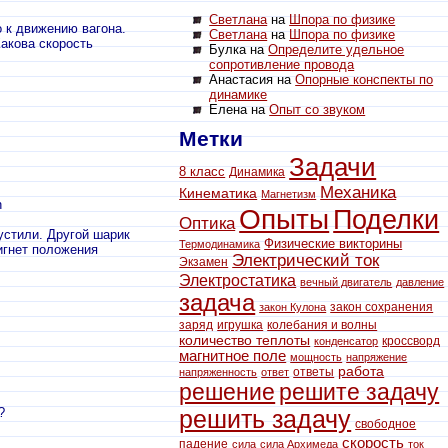
Светлана
на
Шпора по физике
 к движению вагона.
Светлана
на
Шпора по физике
Какова скорость
Булка на
Определите удельное
сопротивление провода
Анастасия на
Опорные конспекты по
динамике
Елена на
Опыт со звуком
Метки
Задачи
8 класс
Динамика
Механика
Кинематика
Магнетизм
n
Опыты
Поделки
Оптика
устили. Другой шарик
Физические викторины
Термодинамика
игнет положения
Электрический ток
Экзамен
Электростатика
вечный двигатель
давление
задача
закон сохранения
закон Кулона
заряд
игрушка
колебания и волны
количество теплоты
кроссворд
конденсатор
магнитное поле
мощность
напряжение
работа
ответы
напряженность
ответ
решение
решите задачу
?
решить задачу
свободное
скорость
падение
сила
сила Архимеда
ток