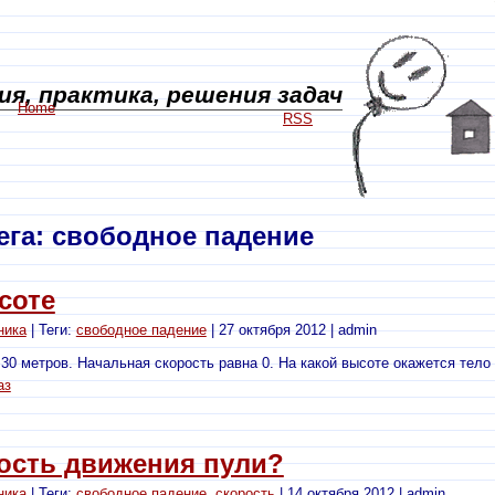
я, практика, решения задач
Home
RSS
ега: свободное падение
соте
ника
| Теги:
свободное падение
| 27 октября 2012 | admin
 30 метров. Начальная скорость равна 0. На какой высоте окажется тело
аз
ость движения пули?
ника
| Теги:
свободное падение
,
скорость
| 14 октября 2012 | admin