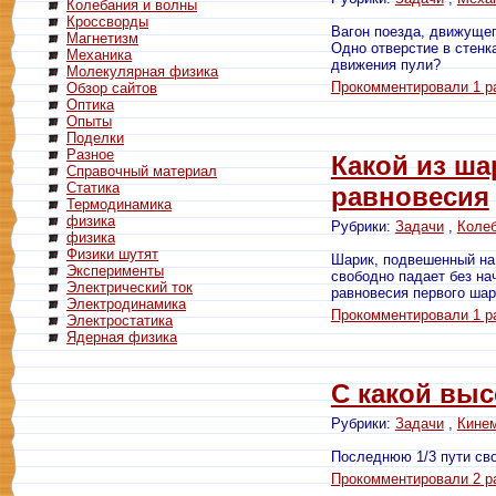
Колебания и волны
Кроссворды
Вагон поезда, движущег
Магнетизм
Одно отверстие в стенк
Механика
движения пули?
Молекулярная физика
Прокомментировали 1 р
Обзор сайтов
Оптика
Опыты
Поделки
Разное
Какой из ша
Справочный материал
Статика
равновесия
Термодинамика
физика
Рубрики:
Задачи
,
Колеб
физика
Физики шутят
Шарик, подвешенный на 
Эксперименты
свободно падает без на
Электрический ток
равновесия первого шар
Электродинамика
Прокомментировали 1 р
Электростатика
Ядерная физика
С какой выс
Рубрики:
Задачи
,
Кине
Последнюю 1/3 пути сво
Прокомментировали 2 р