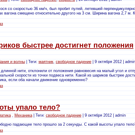
ося со скоростью 36 км/ч, был пробит пулей, летевшей перпендикулярно
ах вагона смещено относительно другого на 3 см. Ширина вагона 2,7 м. 
аз
риков быстрее достигнет положения
ания и волны
| Теги:
маятник
,
свободное падение
| 9 октября 2012 | admi
длинной нити, отклонили от положения равновесия на малый угол и отп
чальной скорости из точки подвеса нити. Какой из шариков быстрее дост
ика, если оба начали движение одновременно?
аз
оты упало тело?
матика
,
Механика
| Теги:
свободное падение
| 9 октября 2012 | admin
бодно падающее тело прошло за 2 секунды. С какой высоты упало тело
аз