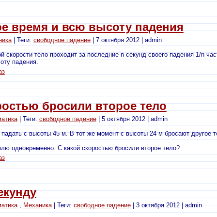
е время и всю высоту падения
ника
| Теги:
свободное падение
| 7 октября 2012 | admin
 скорости тело проходит за последние n секунд своего падения 1/n част
оту падения.
аз
ростью бросили второе тело
матика
| Теги:
свободное падение
| 5 октября 2012 | admin
 падать с высоты 45 м. В тот же момент с высоты 24 м бросают другое 
лю одновременно. С какой скоростью бросили второе тело?
аз
екунду
матика
,
Механика
| Теги:
свободное падение
| 3 октября 2012 | admin