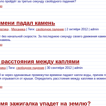
ло пройдёт за третью секунду свободного падения?
аз
емени падал камень
матика
,
Механика
| Теги:
свободное падение
| 2 октября 2012 | admin
 без начальной скорости. За последнюю секунду своего движения камен
 камень.
аз
 расстояния между каплями
ника
| Теги:
свободное падение
| 30 сентября 2012 | admin
 м через одинаковые промежутки времени падают капли воды, причем п
ая отрывается от крыши. Определить расстояния между каплями в момент
аз
емя зажигалка упадет на землю?