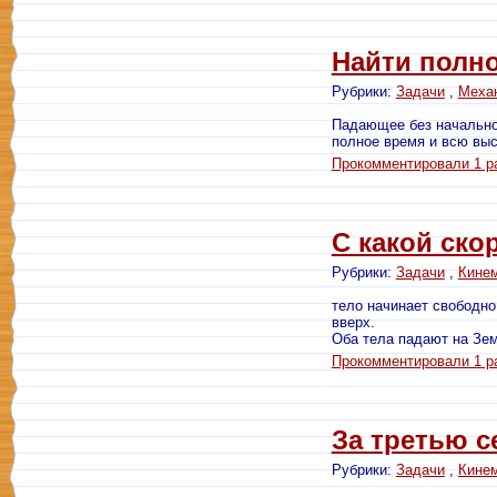
Найти полно
Рубрики:
Задачи
,
Меха
Падающее без начальной
полное время и всю выс
Прокомментировали 1 р
С какой ско
Рубрики:
Задачи
,
Кине
тело начинает свободно
вверх.
Оба тела падают на Зем
Прокомментировали 1 р
За третью с
Рубрики:
Задачи
,
Кине