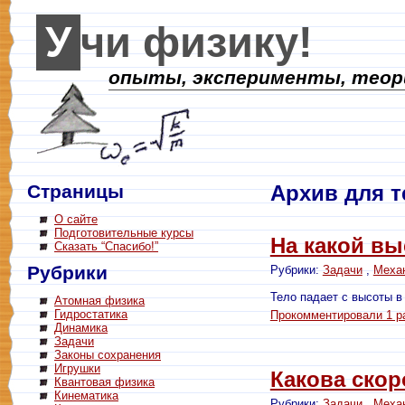
Учи физику!
опыты, эксперименты, теори
Страницы
Архив для т
О сайте
Подготовительные курсы
На какой вы
Сказать “Спасибо!”
Рубрики
Рубрики:
Задачи
,
Меха
Тело падает с высоты в
Атомная физика
Гидростатика
Прокомментировали 1 р
Динамика
Задачи
Законы сохранения
Игрушки
Какова скор
Квантовая физика
Кинематика
Рубрики:
Задачи
,
Меха