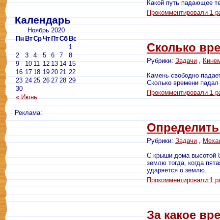
Какой путь падающее те
Прокомментировали 1 р
Календарь
Ноябрь 2020
Пн
Вт
Ср
Чт
Пт
Сб
Вс
Сколько вр
1
2
3
4
5
6
7
8
Рубрики:
Задачи
,
Кине
9
10
11
12
13
14
15
16
17
18
19
20
21
22
Камень свободно падает
23
24
25
26
27
28
29
Сколько времени падал
30
Прокомментировали 1 р
« Июнь
Реклама:
Определить
Рубрики:
Задачи
,
Меха
С крыши дома высотой 8
землю тогда, когда пят
ударяется о землю.
Прокомментировали 1 р
За какое вр