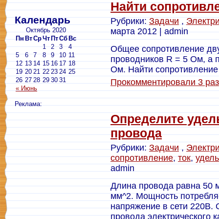
Найти сопротивл
Календарь
Рубрики:
Задачи
,
Электри
Октябрь 2020
марта 2012 | admin
Пн
Вт
Ср
Чт
Пт
Сб
Вс
1
2
3
4
Общее сопротивление дв
5
6
7
8
9
10
11
проводников R = 5 Ом, а 
12
13
14
15
16
17
18
Ом. Найти сопротивление
19
20
21
22
23
24
25
26
27
28
29
30
31
Прокомментировали 3 раз
« Июнь
Реклама:
Определите удел
провода
Рубрики:
Задачи
,
Электри
сопротивление
,
ток
,
удель
admin
Длина провода равна 50 м
мм^2. Мощность потребля
напряжение в сети 220В.
провода электрического к