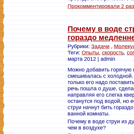
Прокомментировали 2 раз
Почему в воде ст
гораздо медленн
Рубрики:
Задачи
,
Молеку
Теги:
Опыты
,
скорость
,
со
марта 2012 | admin
Можно добавить горячую 
смешивалась с холодной.
только его надо поставит
речь пошла о душе, сдела
направляя его слегка кве
останутся под водой, но 
струи начнут бить горазд
ванной комнаты.
Почему в воде струи из д
чем в воздухе?