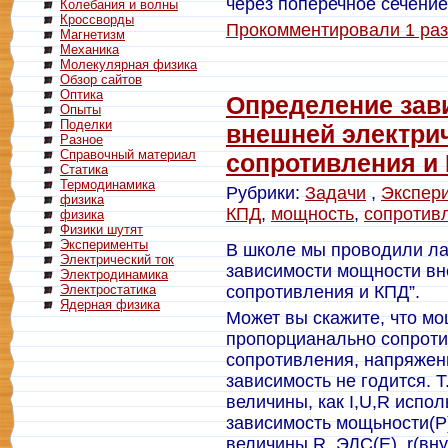
через поперечное сечение
Колебания и волны
Кроссворды
Прокомментировали 1 раз
Магнетизм
Механика
Молекулярная физика
Обзор сайтов
Оптика
Определение зав
Опыты
Поделки
внешней электрич
Разное
Справочный материал
сопротивления и
Статика
Термодинамика
Рубрики:
Задачи
,
Экспер
физика
КПД
,
мощность
,
сопротив
физика
Физики шутят
Эксперименты
В школе мы проводили л
Электрический ток
зависимости мощности вн
Электродинамика
Электростатика
сопротивления и КПД”.
Ядерная физика
Может вы скажите, что мо
пропорцианально сопроти
сопротивления, напряжени
зависимость не годится. 
величины, как I,U,R испол
зависимость мощьности(P)
величины R, ЭДС(Е), r(вн