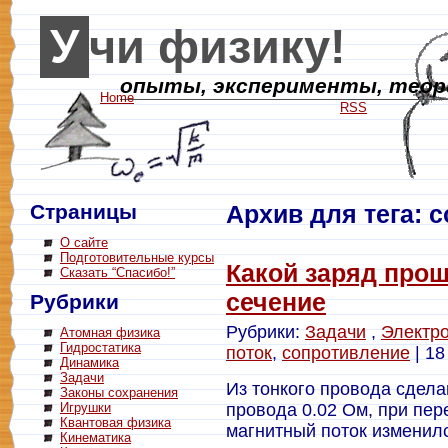
Учи физику!
опыты, эксперименты, теори
Home
RSS
Страницы
Архив для тега: 
О сайте
Подготовительные курсы
Какой заряд прош
Сказать “Спасибо!”
сечение
Рубрики
Рубрики:
Задачи
,
Электр
Атомная физика
Гидростатика
поток
,
сопротивление
| 18
Динамика
Задачи
Из тонкого провода сдела
Законы сохранения
Игрушки
провода 0.02 Ом, при пе
Квантовая физика
магнитный поток изменилс
Кинематика