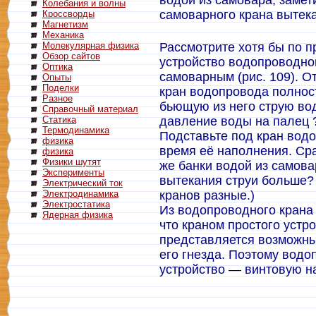
водой из самовара, замети
Колебания и волны
самоварного крана вытека
Кроссворды
Магнетизм
Механика
Молекулярная физика
Рассмотрите хотя бы по п
Обзор сайтов
устройство водопроводног
Оптика
самоварным (рис. 109). О
Опыты
Поделки
кран водопровода полнос
Разное
бьющую из него струю вод
Справочный материал
Статика
давление воды на палец 
Термодинамика
Подставьте под кран водо
физика
время её наполнения. Ср
физика
Физики шутят
же банки водой из самова
Эксперименты
вытекания струи больше? 
Электрический ток
Электродинамика
кранов разные.)
Электростатика
Из водопроводного крана
Ядерная физика
что краном простого устр
представляется возможны
его гнезда. Поэтому вод
устройство — винтовую на