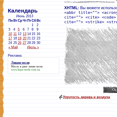
XHTML:
Вы можете использо
Календарь
<abbr title=""> <acron
Июнь 2013
cite=""> <cite> <code>
Пн
Вт
Ср
Чт
Пт
Сб
Вс
cite=""> <strike> <str
1
2
3
4
5
6
7
8
9
10
11
12
13
14
15
16
17
18
19
20
21
22
23
24
25
26
27
28
29
30
« Май
Июль »
Реклама:
Ликви моли
Масло в двиг
ликви моли
.
www.liqui-moly.com.ua
Упругость дерева и воздуха