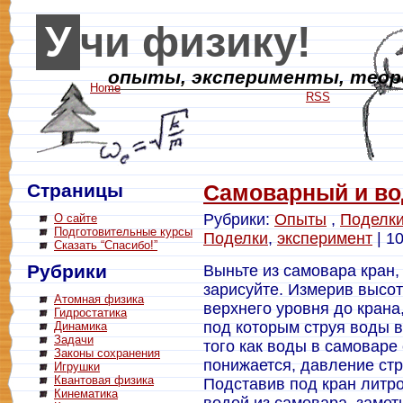
Учи физику!
опыты, эксперименты, теори
Home
RSS
Страницы
Самоварный и в
Рубрики:
Опыты
,
Поделк
О сайте
Подготовительные курсы
Поделки
,
эксперимент
| 1
Сказать “Спасибо!”
Рубрики
Выньте из самовара кран,
зарисуйте. Измерив высот
Атомная физика
верхнего уровня до крана
Гидростатика
под которым струя воды 
Динамика
Задачи
того как воды в самоваре
Законы сохранения
понижается, давление стр
Игрушки
Квантовая физика
Подставив под кран литро
Кинематика