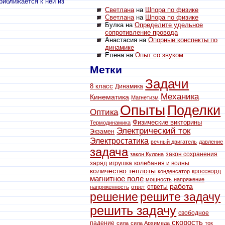
риближается к ней из
Светлана
на
Шпора по физике
Светлана
на
Шпора по физике
Булка на
Определите удельное
сопротивление провода
Анастасия на
Опорные конспекты по
динамике
Елена на
Опыт со звуком
Метки
Задачи
8 класс
Динамика
Механика
Кинематика
Магнетизм
Опыты
Поделки
Оптика
Физические викторины
Термодинамика
Электрический ток
Экзамен
Электростатика
вечный двигатель
давление
задача
закон сохранения
закон Кулона
заряд
игрушка
колебания и волны
количество теплоты
кроссворд
конденсатор
магнитное поле
мощность
напряжение
работа
ответы
напряженность
ответ
решение
решите задачу
решить задачу
свободное
скорость
падение
сила
сила Архимеда
ток