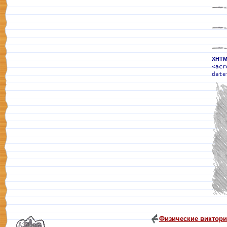
XHTM
<acr
date
Физические виктор