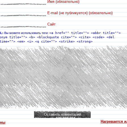
Имя (обязательно)
E-mail (не публикуется) (обязательно)
Сайт
L:
Вы можете использовать теги:
<a href="" title=""> <abbr title="">
onym title=""> <b> <blockquote cite=""> <cite> <code> <del
time=""> <em> <i> <q cite=""> <strike> <strong>
Нагревается и
ины