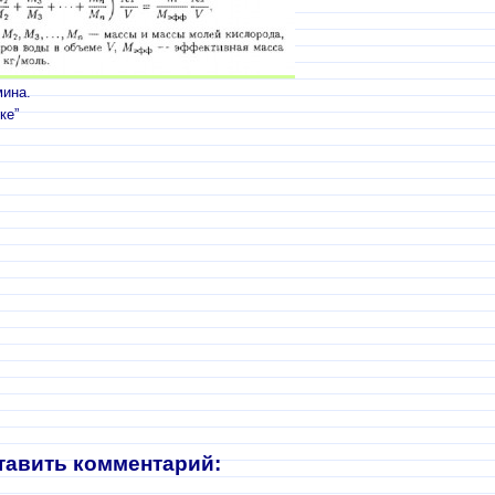
мина.
ке”
тавить комментарий: