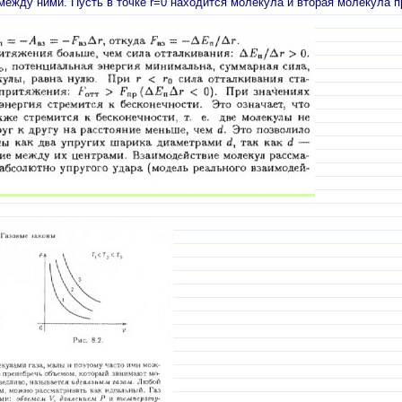
между ними. Пусть в точке r=0 находится молекула и вторая молекула п