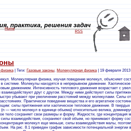
я, практика, решения задач
Home
RSS
коны
 физика
| Теги:
Газовые законы
,
Молекулярная физика
| 19 февраля 2013
лекул. Молекулярная физика, изучая поведение молекул, объясняет сос
 в системе. Молекулы находятся в непрерывном движении. Хаотическо
ловым движением. Интенсивность теплового движения возрастает с уве
 взаимодействуют друг с другом. Между ними действуют силы притяже
 быстро убывают при увеличении расстояний между молекулами. Силы о
расстояниях. Практически поведение вещества и его агрегатное состоян
щим: силы притяжения или хаотическое тепловое движение. В твердых 
 (n — число молекул в единице объема) относительно велика, доминир
ое тело сохраняет свои размеры и форму. Жидкости, где концентрация м
силы взаимодействия, сохраняют свой объем, но принимают форму сосу
е концентрация молекул еще меньше, силы взаимодействия малы, поэтому
ъем. На рис. 8.1 приведен график зависимости потенциальной энергии 