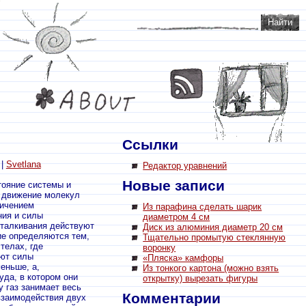
Ссылки
 |
Svetlana
Редактор уравнений
Новые записи
тояние системы и
е движение молекул
личением
Из парафина сделать шарик
ния и силы
диаметром 4 см
тталкивания действуют
Диск из алюминия диаметр 20 см
ие определяются тем,
Тщательно промытую стеклянную
телах, где
воронку
уют силы
«Пляска» камфоры
еньше, а,
Из тонкого картона (можно взять
да, в котором они
открытку) вырезать фигуры
 газ занимает весь
Комментарии
взаимодействия двух