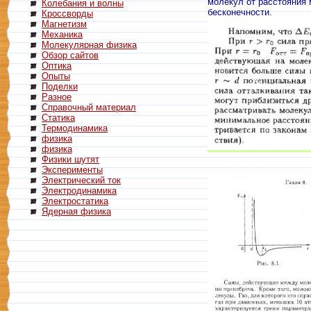
молекул от расстояния 
Колебания и волны
бесконечности.
Кроссворды
Магнетизм
Механика
Молекулярная физика
Обзор сайтов
Оптика
Опыты
Поделки
Разное
Справочный материал
Статика
Термодинамика
физика
физика
Физики шутят
Эксперименты
Электрический ток
Электродинамика
Электростатика
Ядерная физика