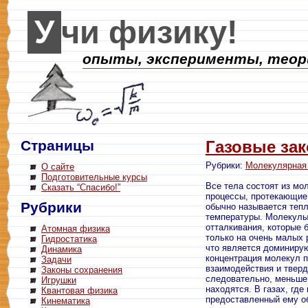
Учи физику!
опыты, эксперименты, теори
Страницы
Газовые за
Рубрики:
Молекулярная
О сайте
Подготовительные курсы
Все тела состоят из мо
Сказать “Спасибо!”
процессы, протекающие
Рубрики
обычно называется теп
температуры. Молекулы
отталкивания, которые
Атомная физика
только на очень малых 
Гидростатика
что является доминирую
Динамика
концентрация молекул п
Задачи
взаимодействия и тверд
Законы сохранения
следовательно, меньше 
Игрушки
находятся. В газах, гд
Квантовая физика
предоставленный ему об
Кинематика