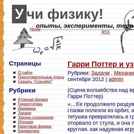
Учи физику!
опыты, эксперименты, теори
Home
RSS
Страницы
Гарри Поттер и у
Рубрики:
Задачи
,
Механи
О сайте
Подготовительные курсы
сентября 2012 |
admin
Сказать “Спасибо!”
Рубрики
(Сцена волшебства над в
Гарри Поттер)
Атомная физика
«…Ее продолжало раздува
Гидростатика
Динамика
глазки полезли из орбит,
Задачи
тетушка превратилась в 
Законы сохранения
Игрушки
оторвало от стула, и она
Квантовая физика
круглая, как надувная игр
Кинематика