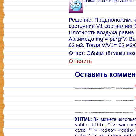
admin
| 4 сентября 2012 в 1
Решение: Предположим, ч
состоянии V1 составляет 0
Плотность воздуха равна 1
Архимеда mg = ρв*g*V. Вы
62 м3. Тогда V/V1= 62 м3/
Ответ: Объём тётушки возр
Ответить
Оставить коммен
XHTML:
Вы можете использо
<abbr title=""> <acron
cite=""> <cite> <code>
cite=""> <strike> <str