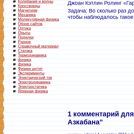
Колебания и волны
Джоан Кэтлин Ролинг «Гар
Кроссворды
Задача: Во сколько раз д
Магнетизм
Механика
чтобы наблюдалось такое
Молекулярная физика
Обзор сайтов
Оптика
Опыты
Поделки
Разное
Справочный материал
Статика
Термодинамика
физика
физика
Физики шутят
Эксперименты
Электрический ток
Электродинамика
Электростатика
Ядерная физика
1 комментарий для 
Азкабана"