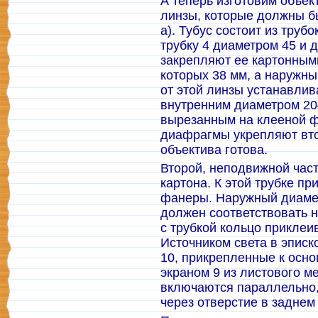
А теперь изготовим объек
линзы, которые должны б
а). Тубус состоит из трубо
трубку 4 диаметром 45 и 
закрепляют ее картонным
которых 38 мм, а наружны
от этой линзы устанавли
внутренним диаметром 20
вырезанным на клееной ф
диафрагмы укрепляют вто
объектива готова.
Второй, неподвижной част
картона. К этой трубке п
фанеры. Наружный диамет
должен соответствовать н
с трубкой кольцо приклеи
Источником света в эписк
10, прикрепленные к осно
экраном 9 из листового ме
включаются параллельно, 
через отверстие в заднем 