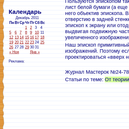
Пользуются эпископом та
лист белой бумаги (а еще
Календарь
него объектив эпископа. 
Декабрь 2011
отверстию в задней стенк
Пн
Вт
Ср
Чт
Пт
Сб
Вс
эпископ к экрану или отод
1
2
3
4
выдвигая подвижную часть
5
6
7
8
9
10
11
увеличенного изображения
12
13
14
15
16
17
18
19
20
21
22
23
24
25
Наш эпископ примитивный
26
27
28
29
30
31
изображений. Поэтому есл
« Ноя
Янв »
проектироваться «вверх н
Реклама:
Журнал Мастерок №24-78
Статьи по теме:
От теории