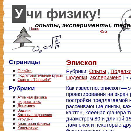
Учи физику!
опыты, эксперименты, теори
Home
RSS
Страницы
Эпископ
Рубрики:
Опыты
,
Поделк
О сайте
Подготовительные курсы
Поделки
,
эксперимент
| 5
Сказать “Спасибо!”
Рубрики
Как известно, эпископ — 
проектирования на экран
Атомная физика
постройки предлагаемой 
Гидростатика
рассеивающие линзы, каж
Динамика
Задачи
картон, клееная фанера 
Законы сохранения
диаметром 80 и длиной 15
Игрушки
Квантовая физика
лампочек и некоторые дру
Кинематика