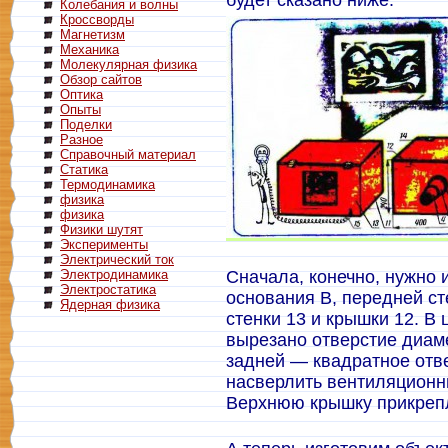
будет сказано ниже.
Колебания и волны
Кроссворды
Магнетизм
Механика
Молекулярная физика
Обзор сайтов
Оптика
Опыты
Поделки
Разное
Справочный материал
Статика
Термодинамика
физика
физика
Физики шутят
Эксперименты
Электрический ток
Электродинамика
Сначала, конечно, нужно и
Электростатика
основания В, передней сте
Ядерная физика
стенки 13 и крышки 12. В
вырезано отверстие диаме
задней — квадратное отве
насверлить вентиляционн
Верхнюю крышку прикрепля