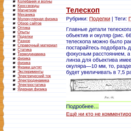
Колебания и волны
Кроссворды
Телескоп
Магнетизм
Механика
Рубрики:
Поделки
| Теги:
Молекулярная физика
Обзор сайтов
Оптика
Главные детали телескопа
Опыты
объектив и окуляр (рис. 6
Поделки
Разное
телескопа можно было ра
Справочный материал
постарайтесь подобрать 
Статика
фокусным расстоянием, а
Термодинамика
физика
линза для объектива имее
физика
окуляра—10 мм, то, разде
Физики шутят
Эксперименты
будет увеличивать в 7,5 р
Электрический ток
Электродинамика
Электростатика
Ядерная физика
Подробнее…
Ещё ни кто не комментир