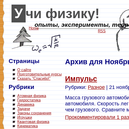
Учи физику!
опыты, эксперименты, теори
Home
RSS
Страницы
Архив для Ноябрь
О сайте
Подготовительные курсы
Импульс
Сказать “Спасибо!”
Рубрики
Рубрики:
Разное
| 21 ноябр
Атомная физика
Масса грузового автомоби
Гидростатика
автомобиля. Скорость лег
Динамика
Задачи
чем грузового. Сравните
Законы сохранения
Прокомментировали 1 раз
Игрушки
Квантовая физика
Кинематика