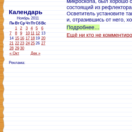
микроскопа, был хорошо о
состоящий из рефлектора,
Календарь
Осветитель установите та
Ноябрь 2011
и, отразившись от него, 
Пн
Вт
Ср
Чт
Пт
Сб
Вс
Подробнее…
1
2
3
4
5
6
7
8
9
10
11
12
13
Ещё ни кто не комментир
14
15
16
17
18
19
20
21
22
23
24
25
26
27
28
29
30
« Окт
Дек »
Реклама: